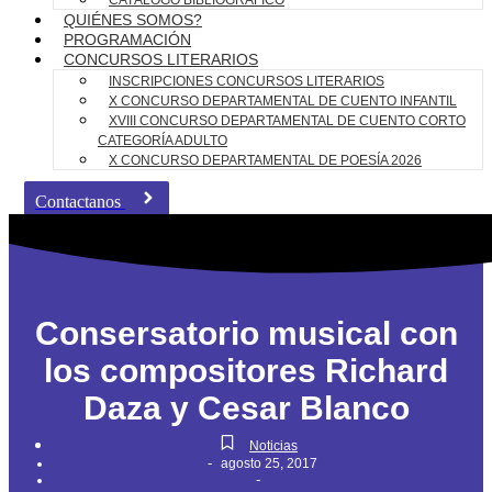
CATÁLOGO BIBLIOGRÁFICO
QUIÉNES SOMOS?
PROGRAMACIÓN
CONCURSOS LITERARIOS
INSCRIPCIONES CONCURSOS LITERARIOS
X CONCURSO DEPARTAMENTAL DE CUENTO INFANTIL
XVIII CONCURSO DEPARTAMENTAL DE CUENTO CORTO
CATEGORÍA ADULTO
X CONCURSO DEPARTAMENTAL DE POESÍA 2026
Contactanos
Consersatorio musical con
los compositores Richard
Daza y Cesar Blanco
Noticias
-
agosto 25, 2017
-