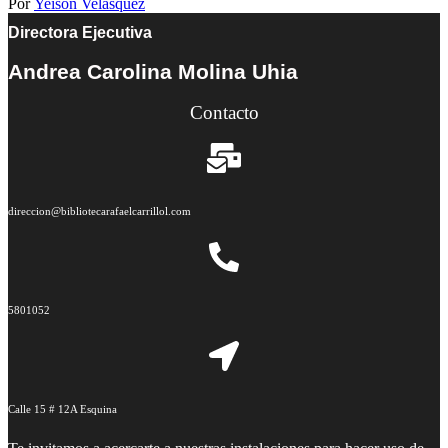
Por
Yeison Velasquez
Directora Ejecutiva
Andrea Carolina Molina Uhia
Contacto
direccion@bibliotecarafaelcarrillol.com
5801052
Calle 15 # 12A Esquina