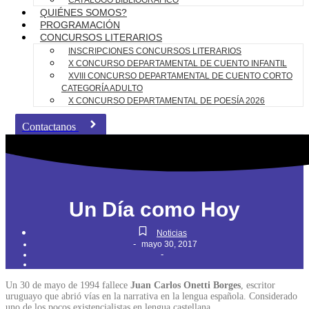
CATÁLOGO BIBLIOGRÁFICO
QUIÉNES SOMOS?
PROGRAMACIÓN
CONCURSOS LITERARIOS
INSCRIPCIONES CONCURSOS LITERARIOS
X CONCURSO DEPARTAMENTAL DE CUENTO INFANTIL
XVIII CONCURSO DEPARTAMENTAL DE CUENTO CORTO
CATEGORÍA ADULTO
X CONCURSO DEPARTAMENTAL DE POESÍA 2026
Contactanos
Un Día como Hoy
Noticias
-
mayo 30, 2017
-
Un 30 de mayo de 1994 fallece
Juan Carlos Onetti Borges
, escritor
uruguayo que abrió vías en la narrativa en la lengua española. Considerado
uno de los pocos existencialistas en lengua castellana.