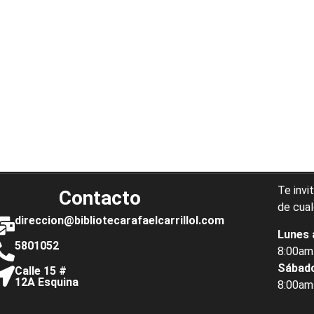
Te invi
Contacto
de cual
direccion@bibliotecarafaelcarrillol.com
Lunes 
5801052
8:00am
Sábad
Calle 15 #
12A Esquina
8:00am