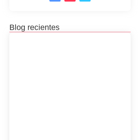
Blog recientes
Premiación concursos literarios 2025
septiembre 23, 2025
Inscripciones concursos literarios 2025
julio 8, 2025
Inscripciones de las Bibliovacaciones
junio 8, 2025
Taller Virtual “Poesía, Cuerpo y Memoria”
con Luisa Guerra Meriño
marzo 29, 2025
Las Mujeres Kankuamas de Atanquez
Preservan su Legado en Cada Mochila
marzo 26, 2025