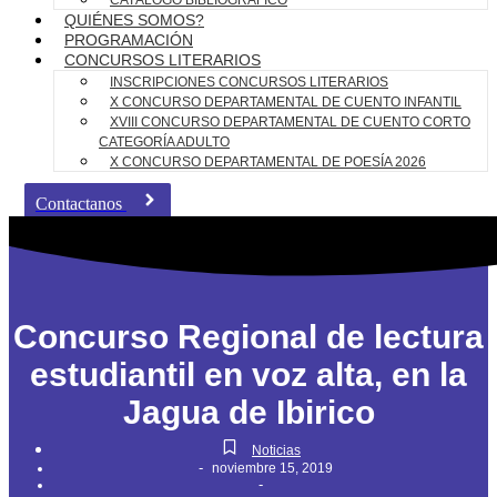
CATÁLOGO BIBLIOGRÁFICO
QUIÉNES SOMOS?
PROGRAMACIÓN
CONCURSOS LITERARIOS
INSCRIPCIONES CONCURSOS LITERARIOS
X CONCURSO DEPARTAMENTAL DE CUENTO INFANTIL
XVIII CONCURSO DEPARTAMENTAL DE CUENTO CORTO
CATEGORÍA ADULTO
X CONCURSO DEPARTAMENTAL DE POESÍA 2026
Contactanos
Concurso Regional de lectura
estudiantil en voz alta, en la
Jagua de Ibirico
Noticias
-
noviembre 15, 2019
-