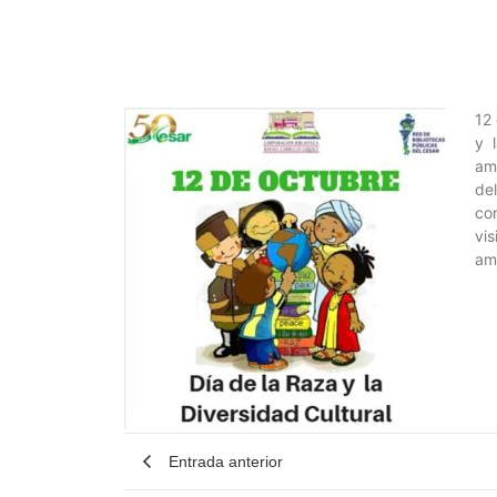
12
y 
am
de
co
vi
am
Entrada anterior