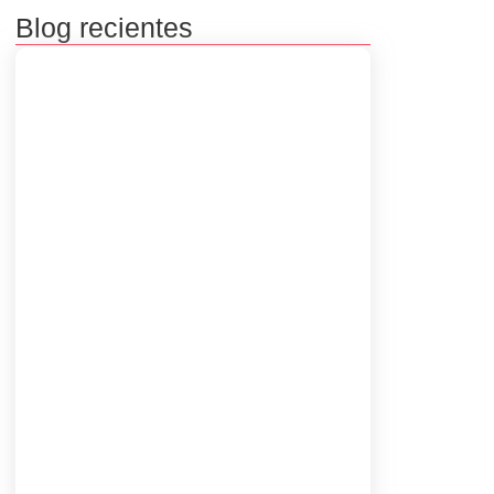
Blog recientes
Premiación concursos literarios 2025
septiembre 23, 2025
Inscripciones concursos literarios
2025
julio 8, 2025
Inscripciones de las Bibliovacaciones
junio 8, 2025
Taller Virtual “Poesía, Cuerpo y
Memoria” con Luisa Guerra Meriño
marzo 29, 2025
Las Mujeres Kankuamas de Atanquez
Preservan su Legado en Cada
Mochila
marzo 26, 2025
Taller de Lectoescritura, “Las
palabras son el inicio”
marzo 17, 2025
Inicio de Bibliovacaciones