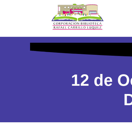
12 de O
D