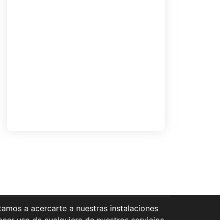
Campamento literario
diciembre 2, 2024
Inscripciones Bibliovacaciones
«Campamento literario»
noviembre 17, 2024
Taller Estrategias de Comprensión y
Lectura Rápida
octubre 25, 2024
Load More
itamos a acercarte a nuestras instalaciones