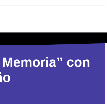
 y Memoria” con
ño