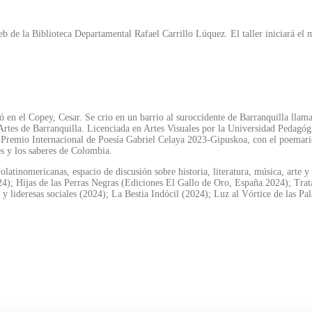
web de la Biblioteca Departamental Rafael Carrillo Lúquez. El taller iniciará el 
ió en el Copey, Cesar. Se crio en un barrio al suroccidente de Barranquilla lla
 de Artes de Barranquilla. Licenciada en Artes Visuales por la Universidad Peda
 Premio Internacional de Poesía Gabriel Celaya 2023-Gipuskoa, con el poemario 
s y los saberes de Colombia.
tinomericanas, espacio de discusión sobre historia, literatura, música, arte y
24); Hijas de las Perras Negras (Ediciones El Gallo de Oro, España.2024); Trat
 y lideresas sociales (2024); La Bestia Indócil (2024); Luz al Vórtice de las 