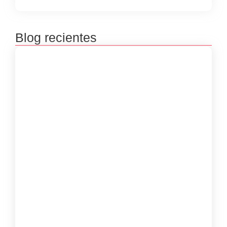
Blog recientes
Premiación concursos literarios 2025
septiembre 23, 2025
Inscripciones concursos literarios 2025
julio 8, 2025
Inscripciones de las Bibliovacaciones
junio 8, 2025
Taller Virtual “Poesía, Cuerpo y Memoria”
con Luisa Guerra Meriño
marzo 29, 2025
Las Mujeres Kankuamas de Atanquez
Preservan su Legado en Cada Mochila
marzo 26, 2025
Taller de Lectoescritura, “Las palabras son