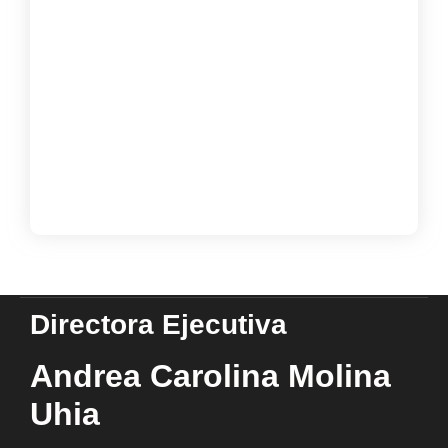
Inscripciones Bibliovacaciones
«Campamento literario»
noviembre 17, 2024
Taller Estrategias de Comprensión y
Lectura Rápida
octubre 25, 2024
Load More
Directora Ejecutiva
Andrea Carolina Molina
Uhia