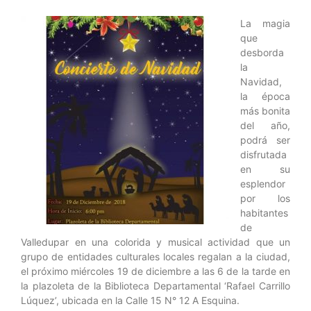
La magia
que
desborda
la
Navidad,
la época
más bonita
del año,
podrá ser
disfrutada
en su
esplendor
por los
habitantes
de
Valledupar en una colorida y musical actividad que un
grupo de entidades culturales locales regalan a la ciudad,
el próximo miércoles 19 de diciembre a las 6 de la tarde en
la plazoleta de la Biblioteca Departamental ‘Rafael Carrillo
Lúquez’, ubicada en la Calle 15 N° 12 A Esquina.