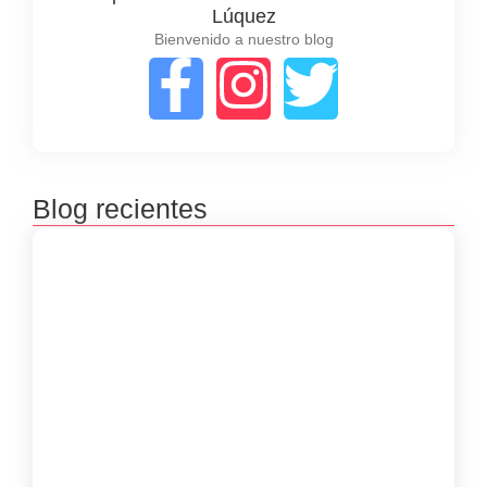
Lúquez
Bienvenido a nuestro blog
Blog recientes
Premiación concursos literarios 2025
septiembre 23, 2025
Inscripciones concursos literarios 2025
julio 8, 2025
Inscripciones de las Bibliovacaciones
junio 8, 2025
Taller Virtual “Poesía, Cuerpo y Memoria”
con Luisa Guerra Meriño