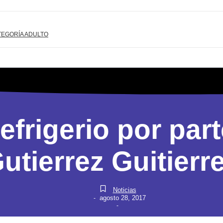
TEGORÍA ADULTO
frigerio por par
utierrez Guitierr
Noticias
agosto 28, 2017
-
-