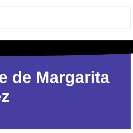
te de Margarita
ez