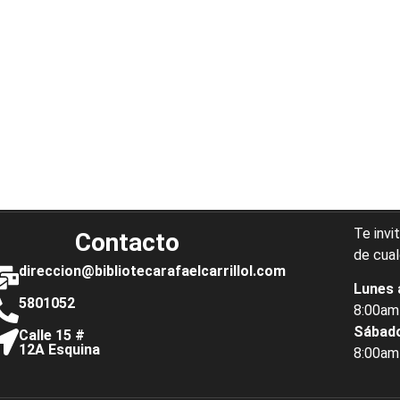
Te invi
Contacto
de cual
direccion@bibliotecarafaelcarrillol.com
Lunes 
5801052
8:00am
Sábad
Calle 15 #
12A Esquina
8:00am