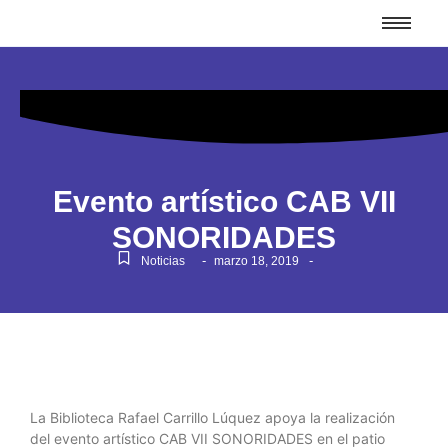
Evento artístico CAB VII
SONORIDADES
-
-
Noticias
marzo 18, 2019
La Biblioteca Rafael Carrillo Lúquez apoya la realización
del evento artístico CAB VII SONORIDADES en el patio