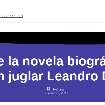
TEGORÍA ADULTO
 la novela biográ
n juglar Leandro 
Noticias
marzo 2, 2020
-
-