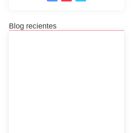
Blog recientes
Premiación concursos literarios 2025
septiembre 23, 2025
Inscripciones concursos literarios 2025
julio 8, 2025
Inscripciones de las Bibliovacaciones
junio 8, 2025
Taller Virtual “Poesía, Cuerpo y Memoria”
con Luisa Guerra Meriño
marzo 29, 2025
Las Mujeres Kankuamas de Atanquez
Preservan su Legado en Cada Mochila
marzo 26, 2025