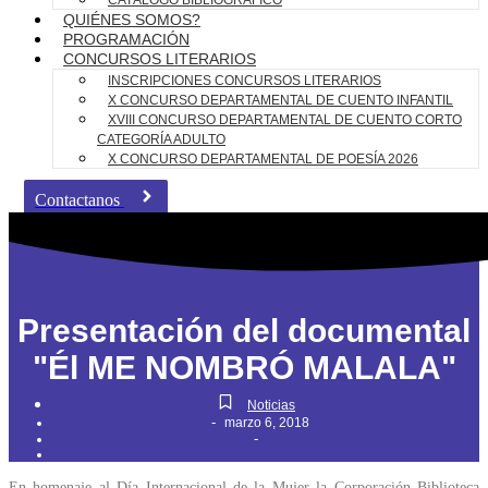
CATÁLOGO BIBLIOGRÁFICO
QUIÉNES SOMOS?
PROGRAMACIÓN
CONCURSOS LITERARIOS
INSCRIPCIONES CONCURSOS LITERARIOS
X CONCURSO DEPARTAMENTAL DE CUENTO INFANTIL
XVIII CONCURSO DEPARTAMENTAL DE CUENTO CORTO
CATEGORÍA ADULTO
X CONCURSO DEPARTAMENTAL DE POESÍA 2026
Contactanos
Presentación del documental
"Él ME NOMBRÓ MALALA"
Noticias
-
marzo 6, 2018
-
En homenaje al Día Internacional de la Mujer la Corporación Biblioteca