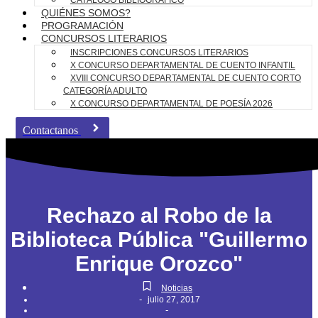
CATÁLOGO BIBLIOGRÁFICO
QUIÉNES SOMOS?
PROGRAMACIÓN
CONCURSOS LITERARIOS
INSCRIPCIONES CONCURSOS LITERARIOS
X CONCURSO DEPARTAMENTAL DE CUENTO INFANTIL
XVIII CONCURSO DEPARTAMENTAL DE CUENTO CORTO
CATEGORÍA ADULTO
X CONCURSO DEPARTAMENTAL DE POESÍA 2026
Contactanos
Rechazo al Robo de la
Biblioteca Pública "Guillermo
Enrique Orozco"
Noticias
-
julio 27, 2017
-