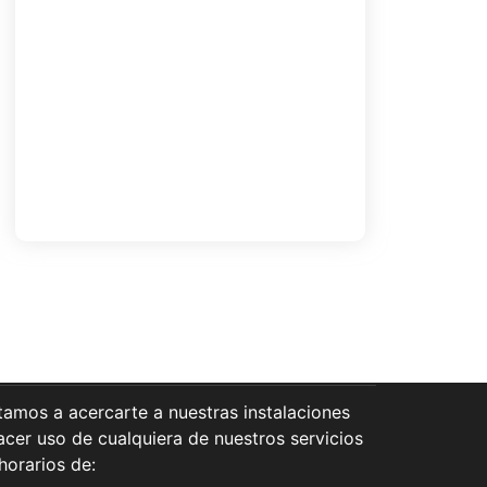
Inscripciones Bibliovacaciones
«Campamento literario»
noviembre 17, 2024
Taller Estrategias de Comprensión y
Lectura Rápida
octubre 25, 2024
Load More
itamos a acercarte a nuestras instalaciones
acer uso de cualquiera de nuestros servicios
horarios de: