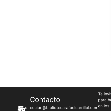
Te inv
Contacto
para h
en los 
direccion@bibliotecarafaelcarrillol.com