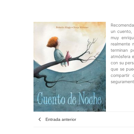
Recomendad
un cuento,
muy enriqu
realmente m
terminan p
atmósfera e
con su pers
que se pued
compartir 
seguramente
Entrada anterior