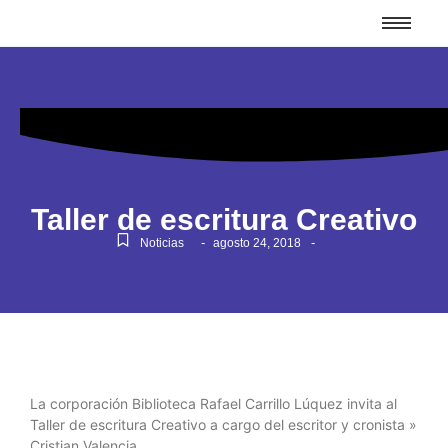
Taller de escritura Creativo
-
-
Noticias
agosto 24, 2018
La corporación Biblioteca Rafael Carrillo Lúquez invita al
Taller de escritura Creativo a cargo del escritor y cronista »
Cristian Valencia.