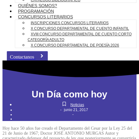
CATÁLOGO BIBLIOGRÁFICO
QUIÉNES SOMOS?
PROGRAMACIÓN
CONCURSOS LITERARIOS
INSCRIPCIONES CONCURSOS LITERARIOS
X CONCURSO DEPARTAMENTAL DE CUENTO INFANTIL
XVIII CONCURSO DEPARTAMENTAL DE CUENTO CORTO
CATEGORÍA ADULTO
X CONCURSO DEPARTAMENTAL DE POESÍA 2026
Contactanos
Un Día como hoy
Noticias
-
junio 21, 2017
-
Hoy hace 50 años fue creado el Departamento del Cesar por la Ley 25 del
21 de Junio de 1967; Doctor JOSÉ ANTONIO MURGAS Autor y
caracterizado defensor del proyecto de ley que posteriormente se convertiría