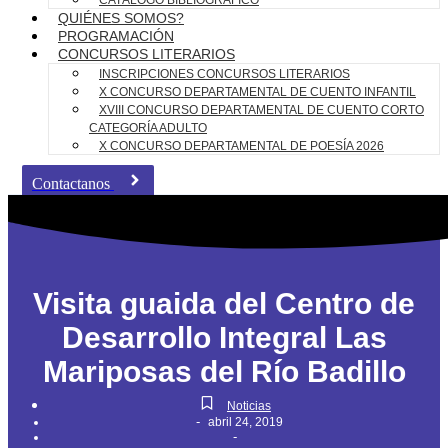
CATÁLOGO BIBLIOGRÁFICO
QUIÉNES SOMOS?
PROGRAMACIÓN
CONCURSOS LITERARIOS
INSCRIPCIONES CONCURSOS LITERARIOS
X CONCURSO DEPARTAMENTAL DE CUENTO INFANTIL
XVIII CONCURSO DEPARTAMENTAL DE CUENTO CORTO
CATEGORÍA ADULTO
X CONCURSO DEPARTAMENTAL DE POESÍA 2026
Contactanos
Visita guaida del Centro de
Desarrollo Integral Las
Mariposas del Río Badillo
Noticias
-
abril 24, 2019
-