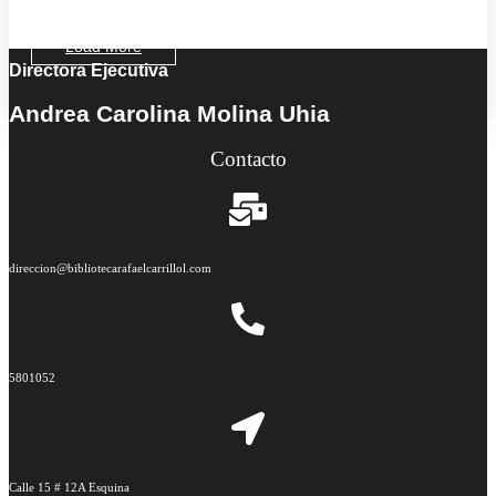
Load More
Directora Ejecutiva
End of Content.
Andrea Carolina Molina Uhia
Contacto
direccion@bibliotecarafaelcarrillol.com
5801052
Calle 15 # 12A Esquina