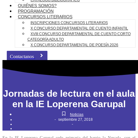
CATÁLOGO BIBLIOGRÁFICO
QUIÉNES SOMOS?
PROGRAMACIÓN
CONCURSOS LITERARIOS
INSCRIPCIONES CONCURSOS LITERARIOS
X CONCURSO DEPARTAMENTAL DE CUENTO INFANTIL
XVIII CONCURSO DEPARTAMENTAL DE CUENTO CORTO
CATEGORÍA ADULTO
X CONCURSO DEPARTAMENTAL DE POESÍA 2026
Contactanos
Jornadas de lectura en el aula
en la IE Loperena Garupal
Noticias
-
septiembre 27, 2018
-
En la IE Loperena Garupal sede primaria del barrio la Nevada, con el