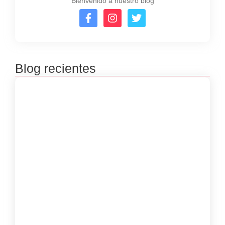
Bienvenido a nuestro blog
Blog recientes
Premiación concursos literarios 2025
septiembre 23, 2025
Inscripciones concursos literarios 2025
julio 8, 2025
Inscripciones de las Bibliovacaciones
junio 8, 2025
Taller Virtual “Poesía, Cuerpo y Memoria”
con Luisa Guerra Meriño
marzo 29, 2025
Las Mujeres Kankuamas de Atanquez