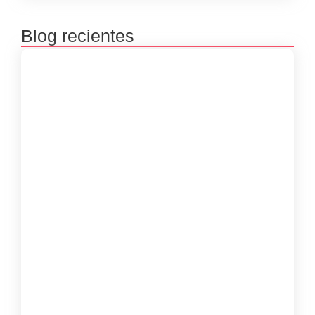
Blog recientes
Premiación concursos literarios 2025
septiembre 23, 2025
Inscripciones concursos literarios 2025
julio 8, 2025
Inscripciones de las Bibliovacaciones
junio 8, 2025
Taller Virtual “Poesía, Cuerpo y Memoria”
con Luisa Guerra Meriño
marzo 29, 2025
Las Mujeres Kankuamas de Atanquez
Preservan su Legado en Cada Mochila
marzo 26, 2025
Taller de Lectoescritura, “Las palabras son
el inicio”