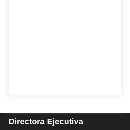
Inicio de Bibliovacaciones Campamento
literario
diciembre 2, 2024
Inscripciones Bibliovacaciones
«Campamento literario»
noviembre 17, 2024
Taller Estrategias de Comprensión y
Lectura Rápida
octubre 25, 2024
Load More
Directora Ejecutiva