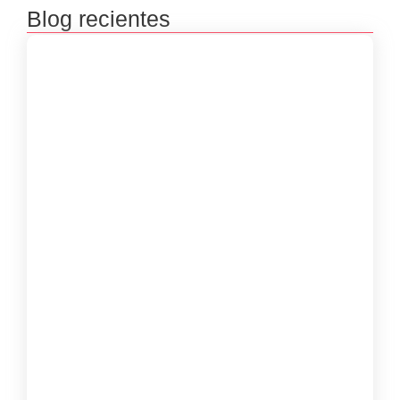
Blog recientes
Premiación concursos literarios 2025
septiembre 23, 2025
Inscripciones concursos literarios 2025
julio 8, 2025
Inscripciones de las Bibliovacaciones
junio 8, 2025
Taller Virtual “Poesía, Cuerpo y Memoria”
con Luisa Guerra Meriño
marzo 29, 2025
Las Mujeres Kankuamas de Atanquez
Preservan su Legado en Cada Mochila
marzo 26, 2025
Taller de Lectoescritura, “Las palabras son
el inicio”
marzo 17, 2025